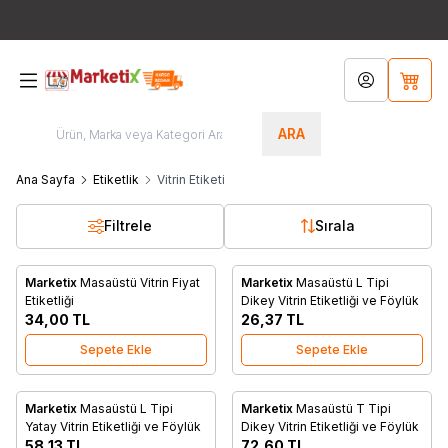
Bütün Ürünlerde Ücretsiz Kargo!!! / Türkiye'nin Her Yerinden
444 8
767
Hesabım
Sepet
ARA
Ana Sayfa
Etiketlik
Vitrin Etiketi
Filtrele
Sırala
Marketix
Masaüstü Vitrin Fiyat
Marketix
Masaüstü L Tipi
Favorilere Ekle
Favorilere Ekle
Etiketliği
Dikey Vitrin Etiketliği ve Föylük
34,00
TL
26,37
TL
Sepete Ekle
Sepete Ekle
Marketix
Masaüstü L Tipi
Marketix
Masaüstü T Tipi
Favorilere Ekle
Favorilere Ekle
Yatay Vitrin Etiketliği ve Föylük
Dikey Vitrin Etiketliği ve Föylük
58,13
TL
72,60
TL