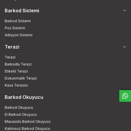
Barkod Sistemi
Barkod Sistemi
Pos Sistemi
Adisyon Sistemi
Terazi
Terazi
Barkodlu Terazi
W
h
t
s
a
p
p
D
e
s
e
H
a
t
t
Etiketli Terazi
Dokunmatik Terazi
Kasa Terazisi
Barkod Okuyucu
Barkod Okuyucu
El Barkod Okuyucu
Masaüstü Barkod Okuyucu
Kablosuz Barkod Okuyucu