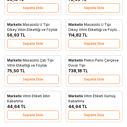
Sepete Ekle
Sepete Ekle
Marketix
Masaüstü U Tipi
Marketix
Masaüstü U Tipi
Favorilere Ekle
Favorilere Ekle
Dikey Vitrin Etiketliği ve Föylük
Dikey Vitrin Etiketliği ve Föylük
56,93
TL
/ Ahşap Tabanlı
114,82
TL
Sepete Ekle
Sepete Ekle
Marketix
Masaüstü Çatı Tipi
Marketix
Pleksi Pano Çerçeve
Favorilere Ekle
Favorilere Ekle
Vitrin Etiketliği ve Föylük
Duvar Tipi
75,50
TL
738,18
TL
Sepete Ekle
Sepete Ekle
Marketix
Vitrin Etiketi Altın
Marketix
Vitrin Etiketi Gümüş
Favorilere Ekle
Favorilere Ekle
Kabartma
Kabartma
44,64
TL
44,64
TL
Sepete Ekle
Sepete Ekle