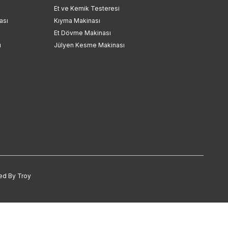
Et ve Kemik Testeresi
ası
Kıyma Makinası
Et Dövme Makinası
ı
Jülyen Kesme Makinası