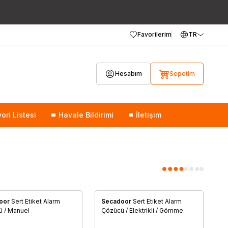
 767
Favorilerim
TR
Hesabım
Sepetim
ori Listesi
Havale Bildirimi
İletişim
oor
Sert Etiket Alarm
Secadoor
Sert Etiket Alarm
rilere Ekle
Favorilere Ekle
 / Manuel
Çözücü / Elektrikli / Gömme