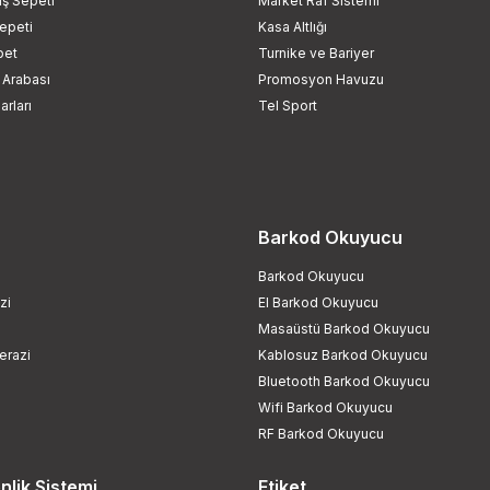
riş Sepeti
Market Raf Sistemi
Sepeti
Kasa Altlığı
pet
Turnike ve Bariyer
 Arabası
Promosyon Havuzu
rları
Tel Sport
Barkod Okuyucu
Barkod Okuyucu
zi
El Barkod Okuyucu
Masaüstü Barkod Okuyucu
erazi
Kablosuz Barkod Okuyucu
Bluetooth Barkod Okuyucu
Wifi Barkod Okuyucu
RF Barkod Okuyucu
lik Sistemi
Etiket