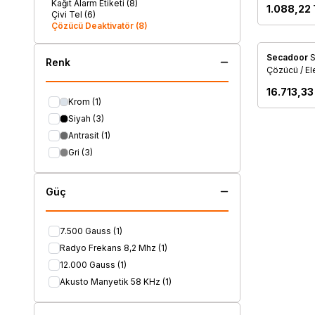
Kağıt Alarm Etiketi
(8)
1.088,22
Çivi Tel
(6)
Çözücü Deaktivatör
(8)
Secadoor
S
Renk
Favorile
Çözücü / Ele
16.713,33
Krom
(1)
Siyah
(3)
Antrasit
(1)
Gri
(3)
Güç
7.500 Gauss
(1)
Radyo Frekans 8,2 Mhz
(1)
12.000 Gauss
(1)
Akusto Manyetik 58 KHz
(1)