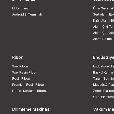
El Terminali
Ürün Güvenlik
Android El Terminali
Sert Alarm Eti
Kağıt Alarm Et
Alarm Çivi Tel
Alarm Çözücü
Alarm Sökücü
Ribon
Endüstriye
Wax Ribon
Endüstriyel Te
Wax Resin Ribon
Baskül Kantar
Resin Ribon
Tartım Termina
Premium Resin Ribon
Masaüstü Pla
Hotfoil Kodlama Ribonu
Zemin Platfo
Özel Platform
Dilimleme Makinası
Vakum Ma