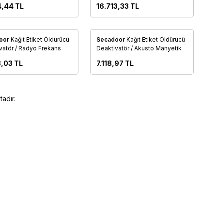
4,44
TL
16.713,33
TL
oor
Kağıt Etiket Öldürücü
Secadoor
Kağıt Etiket Öldürücü
rilere Ekle
Favorilere Ekle
vatör / Radyo Frekans
Deaktivatör / Akusto Manyetik
3,03
TL
7.118,97
TL
adır.