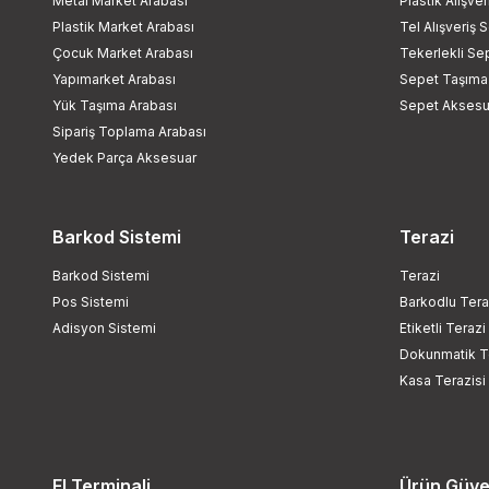
Metal Market Arabası
Plastik Alışve
Plastik Market Arabası
Tel Alışveriş 
Çocuk Market Arabası
Tekerlekli Se
Yapımarket Arabası
Sepet Taşıma
Yük Taşıma Arabası
Sepet Aksesua
Sipariş Toplama Arabası
Yedek Parça Aksesuar
Barkod Sistemi
Terazi
Barkod Sistemi
Terazi
Pos Sistemi
Barkodlu Tera
Adisyon Sistemi
Etiketli Terazi
Dokunmatik T
Kasa Terazisi
El Terminali
Ürün Güven