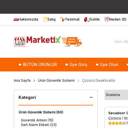
Hakkımızda
Satış
Teslimat
Gizlilik
Neden 3D
BÜTÜN ÜRÜNLER
Üye Giriş
Üye Olun
Ana Sayfa
Ürün Güvenlik Sistemi
Çözücü Deaktivatör
Kategori
Ürün Güvenlik Sistemi
(60)
Secadoor
S
Favorile
Çözücü / St
Güvenlik Anteni
(15)
(1
Sert Alarm Etiketi
(23)