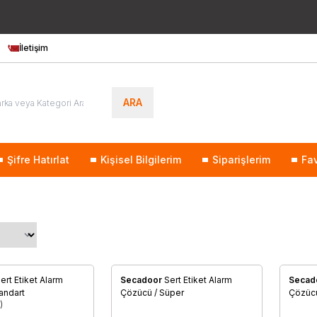
Bütün Ürünlerde Ücretsiz Kargo!!! / Türkiye'nin Her Yerinden
444 8
İletişim
ARA
Şifre Hatırlat
Kişisel Bilgilerim
Siparişlerim
Fav
ert Etiket Alarm
Secadoor
Sert Etiket Alarm
Secad
re Ekle
Favorilere Ekle
Favo
andart
Çözücü / Süper
Çözücü
)