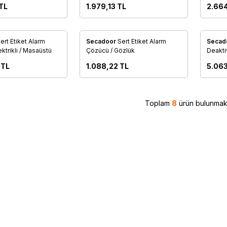
TL
1.979,13
TL
2.66
ert Etiket Alarm
Secadoor
Sert Etiket Alarm
Secad
re Ekle
Favorilere Ekle
Favo
ktrikli / Masaüstü
Çözücü / Gözlük
Deakti
TL
1.088,22
TL
5.06
Toplam
8
ürün bulunmakt