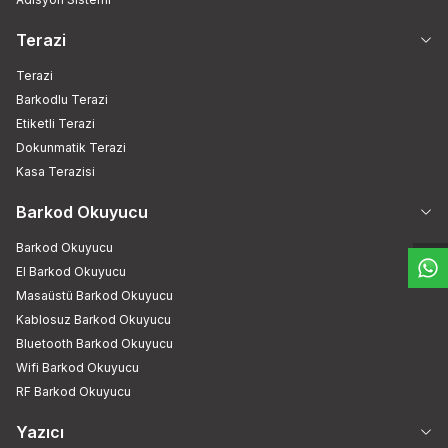
Terazi
Terazi
Barkodlu Terazi
Etiketli Terazi
Dokunmatik Terazi
Kasa Terazisi
W
h
t
s
a
p
p
D
e
s
e
H
a
t
t
Barkod Okuyucu
Barkod Okuyucu
El Barkod Okuyucu
Masaüstü Barkod Okuyucu
Kablosuz Barkod Okuyucu
Bluetooth Barkod Okuyucu
Wifi Barkod Okuyucu
RF Barkod Okuyucu
Yazıcı