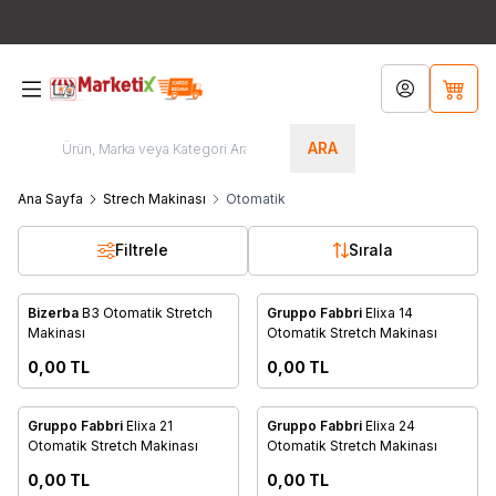
Bütün Ürünlerde Ücretsiz Kargo!!! / Türkiye'nin Her Yerinden
444 8
767
Hesabım
Sepet
ARA
Ana Sayfa
Strech Makinası
Otomatik
Filtrele
Sırala
anışınız
Danışınız
Bizerba
B3 Otomatik Stretch
Gruppo Fabbri
Elixa 14
Favorilere Ekle
Favorilere Ekle
Makinası
Otomatik Stretch Makinası
0,00
TL
0,00
TL
anışınız
Danışınız
Gruppo Fabbri
Elixa 21
Gruppo Fabbri
Elixa 24
Favorilere Ekle
Favorilere Ekle
Otomatik Stretch Makinası
Otomatik Stretch Makinası
0,00
TL
0,00
TL