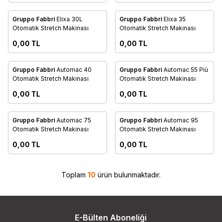
anışınız
Danışınız
Gruppo Fabbri
Elixa 30L
Gruppo Fabbri
Elixa 35
Favorilere Ekle
Favorilere Ekle
Otomatik Stretch Makinası
Otomatik Stretch Makinası
0,00
TL
0,00
TL
anışınız
Danışınız
Gruppo Fabbri
Automac 40
Gruppo Fabbri
Automac 55 Più
Favorilere Ekle
Favorilere Ekle
Otomatik Stretch Makinası
Otomatik Stretch Makinası
0,00
TL
0,00
TL
anışınız
Danışınız
Gruppo Fabbri
Automac 75
Gruppo Fabbri
Automac 95
Favorilere Ekle
Favorilere Ekle
Otomatik Stretch Makinası
Otomatik Stretch Makinası
0,00
TL
0,00
TL
Toplam
10
ürün bulunmaktadır.
E-Bülten Aboneliği