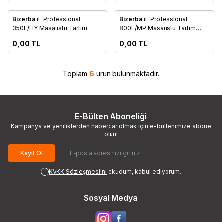
anışınız
Danışınız
Bizerba
iL Professional
Bizerba
iL Professional
Favorilere Ekle
Favorilere Ekle
350F/HY Masaüstü Tartım
800F/MP Masaüstü Tartım
Platformu
Platformu
0,00
TL
0,00
TL
Toplam
6
ürün bulunmaktadır.
E-Bülten Aboneliği
Kampanya ve yeniliklerden haberdar olmak için e-bültenimize abone
olun!
Kayıt Ol
KVKK Sözleşmesi'ni
okudum, kabul ediyorum.
Sosyal Medya