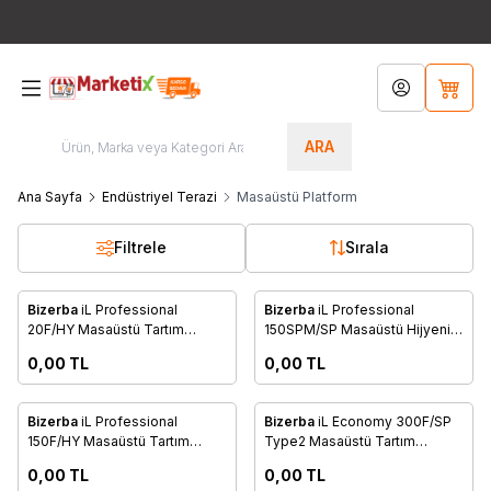
Bütün Ürünlerde Ücretsiz Kargo!!! / Türkiye'nin Her Yerinden
444 8
767
Hesabım
Sepet
ARA
Ana Sayfa
Endüstriyel Terazi
Masaüstü Platform
Filtrele
Sırala
anışınız
Danışınız
Bizerba
iL Professional
Bizerba
iL Professional
Favorilere Ekle
Favorilere Ekle
20F/HY Masaüstü Tartım
150SPM/SP Masaüstü Hijyenik
Platformu
Tartım Platformu
0,00
TL
0,00
TL
anışınız
Danışınız
Bizerba
iL Professional
Bizerba
iL Economy 300F/SP
Favorilere Ekle
Favorilere Ekle
150F/HY Masaüstü Tartım
Type2 Masaüstü Tartım
Platformu
Platformu
0,00
TL
0,00
TL