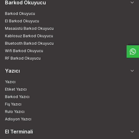
Barkod Okuyucu
Barkod Okuyucu
El Barkod Okuyucu
W
h
t
s
a
p
p
D
e
s
e
H
a
t
t
Masaüstü Barkod Okuyucu
Kablosuz Barkod Okuyucu
Bluetooth Barkod Okuyucu
Wifi Barkod Okuyucu
RF Barkod Okuyucu
Yazıcı
Yazıcı
Etiket Yazıcı
Barkod Yazıcı
Fiş Yazıcı
Rulo Yazıcı
Adisyon Yazıcı
El Terminali