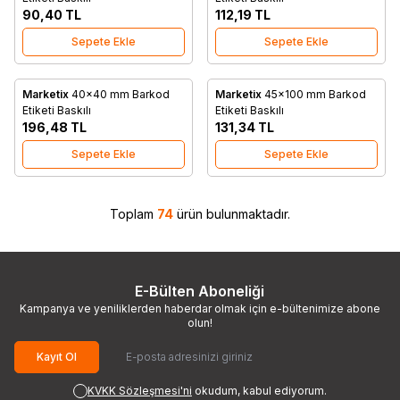
90,40
TL
112,19
TL
Sepete Ekle
Sepete Ekle
Marketix
40x40 mm Barkod
Marketix
45x100 mm Barkod
Favorilere Ekle
Favorilere Ekle
Etiketi Baskılı
Etiketi Baskılı
196,48
TL
131,34
TL
Sepete Ekle
Sepete Ekle
Toplam
74
ürün bulunmaktadır.
E-Bülten Aboneliği
Kampanya ve yeniliklerden haberdar olmak için e-bültenimize abone
olun!
Kayıt Ol
KVKK Sözleşmesi'ni
okudum, kabul ediyorum.