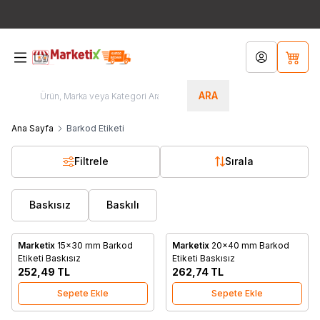
Bütün Ürünlerde Ücretsiz Kargo!!! / Türkiye'nin Her Yerinden
444 8
767
Hesabım
Sepet
ARA
Ana Sayfa
Barkod Etiketi
Filtrele
Sırala
Baskısız
Baskılı
Marketix
15x30 mm Barkod
Marketix
20x40 mm Barkod
Favorilere Ekle
Favorilere Ekle
Etiketi Baskısız
Etiketi Baskısız
252,49
TL
262,74
TL
Sepete Ekle
Sepete Ekle