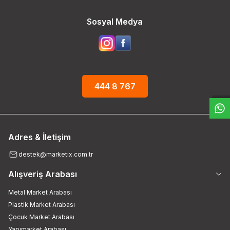
Sosyal Medya
W
h
t
s
a
p
p
D
e
s
e
H
a
t
t
444 8 767
Adres & İletişim
destek@marketix.com.tr
Alışveriş Arabası
Metal Market Arabası
Plastik Market Arabası
Çocuk Market Arabası
Yapımarket Arabası