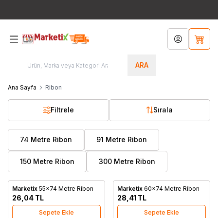
Bütün Ürünlerde Ücretsiz Kargo!!! / Türkiye'nin Her Yerinden
444 8
767
Hesabım
Sepet
ARA
Ana Sayfa
Ribon
Filtrele
Sırala
74 Metre Ribon
91 Metre Ribon
150 Metre Ribon
300 Metre Ribon
Marketix
55x74 Metre Ribon
Marketix
60x74 Metre Ribon
Favorilere Ekle
Favorilere Ekle
26,04
TL
28,41
TL
Sepete Ekle
Sepete Ekle