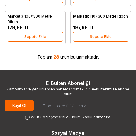
Marketix
100x300 Metre
Marketix
110x300 Metre Ribon
Favorilere Ekle
Favorilere Ekle
Ribon
179,96
TL
197,96
TL
Sepete Ekle
Sepete Ekle
Toplam
28
ürün bulunmaktadır.
E-Bülten Aboneliği
Kampanya ve yeniliklerden haberdar olmak için e-bültenimize abone
olun!
Kayıt Ol
KVKK Sözleşmesi'ni
okudum, kabul ediyorum.
Sosyal Medya