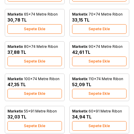
Marketix
65x74 Metre Ribon
Marketix
70x74 Metre Ribon
Favorilere Ekle
Favorilere Ekle
30,78
TL
33,15
TL
Sepete Ekle
Sepete Ekle
Marketix
80x74 Metre Ribon
Marketix
90x74 Metre Ribon
Favorilere Ekle
Favorilere Ekle
37,88
TL
42,61
TL
Sepete Ekle
Sepete Ekle
Marketix
100x74 Metre Ribon
Marketix
110x74 Metre Ribon
Favorilere Ekle
Favorilere Ekle
47,35
TL
52,09
TL
Sepete Ekle
Sepete Ekle
Marketix
55x91 Metre Ribon
Marketix
60x91 Metre Ribon
Favorilere Ekle
Favorilere Ekle
32,03
TL
34,94
TL
Sepete Ekle
Sepete Ekle