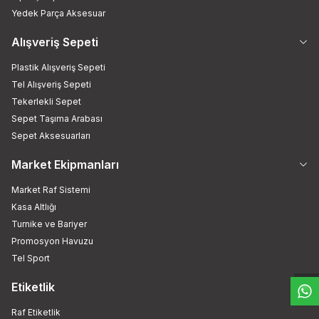
Yedek Parça Aksesuar
Alışveriş Sepeti
Plastik Alışveriş Sepeti
Tel Alışveriş Sepeti
Tekerlekli Sepet
Sepet Taşıma Arabası
Sepet Aksesuarları
Market Ekipmanları
Market Raf Sistemi
Kasa Altlığı
W
h
t
s
a
p
p
D
e
s
e
H
a
t
t
Turnike ve Bariyer
Promosyon Havuzu
Tel Sport
Etiketlik
Raf Etiketlik