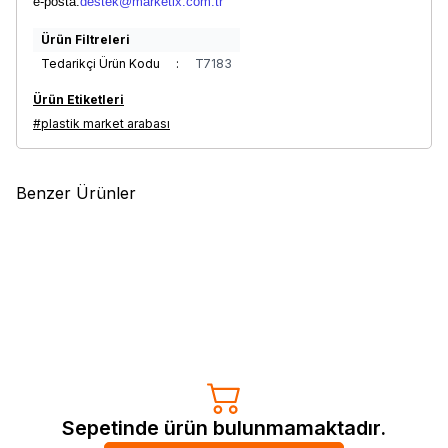
e-posta:
destek@marketix.com.tr
Ürün Filtreleri
Tedarikçi Ürün Kodu
:
T7183
Ürün Etiketleri
#plastik market arabası
Benzer Ürünler
(3)
Marketix
Kartal Plastik Market
Alışveriş Arabası
7.450,03
TL
Sepetinde ürün bulunmamaktadır.