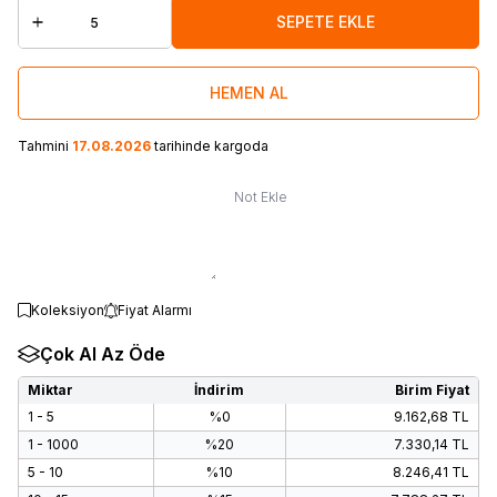
SEPETE EKLE
HEMEN AL
Tahmini
17.08.2026
tarihinde kargoda
Not Ekle
Koleksiyon
Fiyat Alarmı
Çok Al Az Öde
Miktar
İndirim
Birim Fiyat
1 - 5
%0
9.162,68
TL
1 - 1000
%20
7.330,14
TL
5 - 10
%10
8.246,41
TL