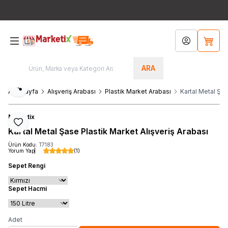
Bütün Ürünlerde Ücretsiz Kargo!!! / Türkiye'nin Her Yerinden
444 8
767
Hesabım
Sepet
ARA
Paylaş
Ana Sayfa
Alışveriş Arabası
Plastik Market Arabası
Kartal Metal Şas
Marketix
Favoriye Ekle
Kartal Metal Şase Plastik Market Alışveriş Arabası
Ürün Kodu:
T7183
Yorum Yap
(1)
Sepet Rengi
Sepet Hacmi
Adet