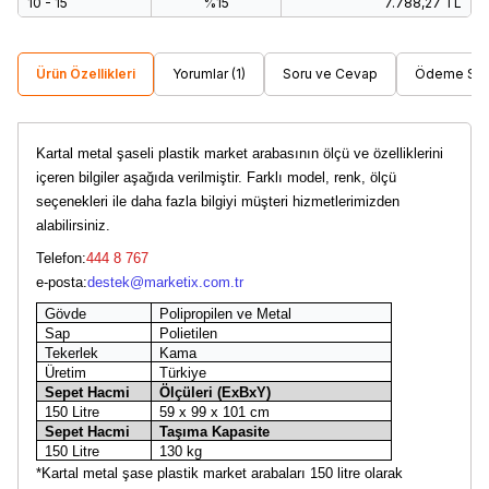
10 - 15
%15
7.788,27
TL
Ürün Özellikleri
Yorumlar (1)
Soru ve Cevap
Ödeme Seç
Kartal metal şaseli plastik market arabasının ölçü ve özelliklerini
içeren bilgiler aşağıda verilmiştir. Farklı model, renk, ölçü
seçenekleri ile daha fazla bilgiyi müşteri hizmetlerimizden
alabilirsiniz.
Telefon:
444 8 767
e-posta:
destek@marketix.com.tr
Gövde
Polipropilen ve Metal
Sap
Polietilen
Tekerlek
Kama
Üretim
Türkiye
Sepet Hacmi
Ölçüleri (ExBxY)
150 Litre
59 x 99 x 101 cm
Sepet Hacmi
Taşıma Kapasite
150 Litre
130 kg
*Kartal metal şase plastik market arabaları 150 litre olarak