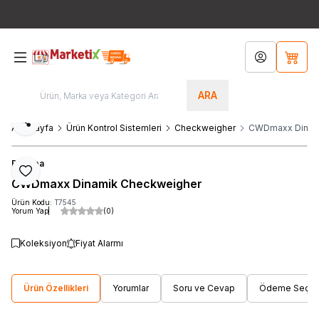
Bütün Ürünlerde Ücretsiz Kargo!!! / Türkiye'nin Her Yerinden
444 8
767
Hesabım
Sepet
ARA
Paylaş
Ana Sayfa
Ürün Kontrol Sistemleri
Checkweigher
CWDmaxx Dinam
Bizerba
Favoriye Ekle
CWDmaxx Dinamik Checkweigher
Ürün Kodu:
T7545
Yorum Yap
(0)
Koleksiyon
Fiyat Alarmı
Ürün Özellikleri
Yorumlar
Soru ve Cevap
Ödeme Seçene