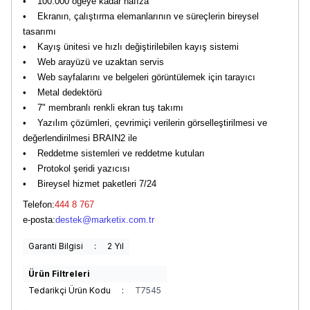
• 100.000 öğeye kadar hafıza
• Ekranın, çalıştırma elemanlarının ve süreçlerin bireysel
tasarımı
• Kayış ünitesi ve hızlı değiştirilebilen kayış sistemi
• Web arayüzü ve uzaktan servis
• Web sayfalarını ve belgeleri görüntülemek için tarayıcı
• Metal dedektörü
• 7" membranlı renkli ekran tuş takımı
• Yazılım çözümleri, çevrimiçi verilerin görselleştirilmesi ve
değerlendirilmesi BRAIN2 ile
• Reddetme sistemleri ve reddetme kutuları
• Protokol şeridi yazıcısı
• Bireysel hizmet paketleri 7/24
Telefon:
444 8 767
e-posta:
destek@marketix.com.tr
Garanti Bilgisi
:
2 Yıl
Ürün Filtreleri
Tedarikçi Ürün Kodu
:
T7545