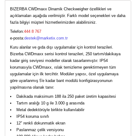
BIZERBA CWDmaxx Dinamik Checkweigher özellikleri ve
açıklamaları aşağıda verilmiştir. Farklı model seçenekleri ve daha
fazla bilgiyi müşteri hizmetlerimizden alabilirsiniz.
Telefon:
444 8 767
e-posta:
destek@marketix.com.tr
Kuru alanlar ve gıda dışı uygulamalar için kontrol terazileri.
Bizerba CWDmaxx serisi kontrol terazileri, 250 tartım/dakikaya
kadar giriş seviyesi modeller olarak tasarlanmıştır. IP54
korumasıyla CWDmaxx, ıslak temizleme gerektirmeyen tüm
uygulamalar için ilk tercihtir. Modüler yapısı, özel uygulamaya
göre uyarlanmış 5'e kadar bant modülü konfigürasyonunun
yapılmasına olanak tanır.
• Dakikada maksimum 188 ila 250 paket üretim kapasitesi
• Tartım aralığı 10 g ile 3.000 g arasında
• Metal dedektörüyle birlikte kullanılabilir
• IP54 koruma sınıfı
• 12" renkli dokunmatik ekran
• Paslanmaz çelik versiyonu