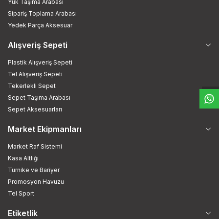
Yük Taşıma Arabası
Sipariş Toplama Arabası
Yedek Parça Aksesuar
Alışveriş Sepeti
W
h
t
s
a
p
p
D
e
s
e
H
a
t
t
Plastik Alışveriş Sepeti
Tel Alışveriş Sepeti
Tekerlekli Sepet
Sepet Taşıma Arabası
Sepet Aksesuarları
Market Ekipmanları
Market Raf Sistemi
Kasa Altlığı
Turnike ve Bariyer
Promosyon Havuzu
Tel Sport
Etiketlik